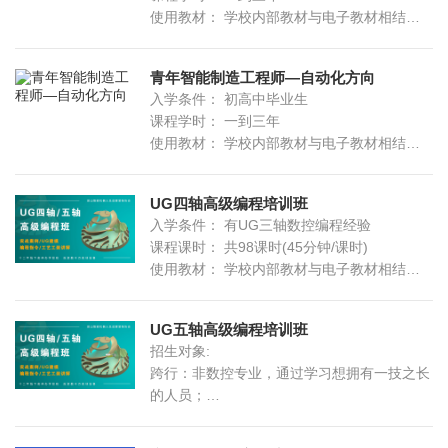
使用教材： 学校内部教材与电子教材相结
合，实际案例上课
可考证书： 全国《职业等级证书》及《成人
青年智能制造工程师—自动化方向
继续教育大专》（考试费用另外支付）
入学条件： 初高中毕业生
课程学时： 一到三年
使用教材： 学校内部教材与电子教材相结
合，实际案例上课
可考证书： 全国《职业等级证书》及《成人
UG四轴高级编程培训班
继续教育大专》（考试费用另外支付）
入学条件： 有UG三轴数控编程经验
课程课时： 共98课时(45分钟/课时)
使用教材： 学校内部教材与电子教材相结
合，实际案例上课
可考证书： 全国《UG数控三维设计师证》及
UG五轴高级编程培训班
学院《结业证书》（考试费用另外支付）
招生对象:
学习周期： 全日制2个月；业余制4个月
跨行：非数控专业，通过学习想拥有一技之长
的人员；
升级：模具、机电、数控等机械相关专业毕业
的学生或有操机经验，想往数控发展的人员；