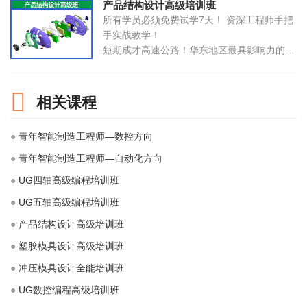
产品结构设计高级培训班
拓展：在职从事UG三四轴编程想往更高编程
所有学员必须免费试学7天！ 资深工程师手把
水平深造提升的人员；
手实战教学！
入门：零基础，想系统学习数控编程的人员；
短期成才高速公路！华东地区最具影响力的工
系统学习：自学遇到难点，缺乏学习指导，学
程师培训基地！
习进度缓慢的人员；
入学条件： 初高中、大中专毕业生、工厂普
工，想学一门实用技术都可以报名
相关课程
课程课时： 共98课时(45分钟/课时)
使用教材： 学校内部教材与电子教材相结
●
青年智能制造工程师—数控方向
合，实际案例上课
可考证书： 全国《PORE应用证书》及学院
●
青年智能制造工程师—自动化方向
《结业证书》（考试费用另外支付）
●
UG四轴高级编程培训班
学习周期： 全日制2个月；业余制3个月
●
UG五轴高级编程培训班
●
产品结构设计高级培训班
●
塑胶模具设计高级培训班
●
冲压模具设计全能培训班
●
UG数控编程高级培训班